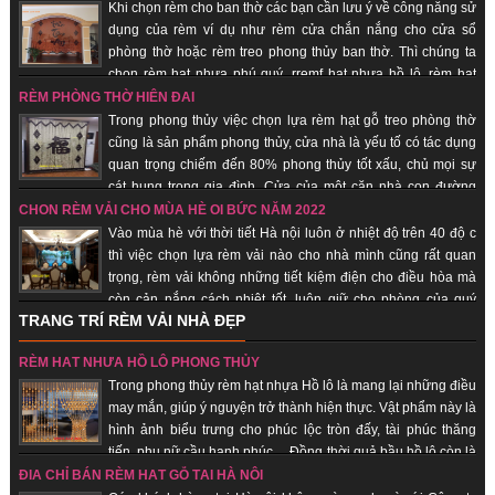
trang trí quán spa giúp quý khách hàng tiết kiệm chi phí, được sử dụng sản
Khi chọn rèm cho ban thờ các bạn cần lưu ý về công năng sử
phẩm đẹp, rẻ.
dụng của rèm ví dụ như rèm cửa chắn nắng cho cửa sổ
phòng thờ hoặc rèm treo phong thủy ban thờ. Thì chúng ta
chọn rèm hạt nhựa phú quý, rremf hạt nhựa hồ lô, rèm hạt
gỗ... những sản phẩm mang lại sự tôn nghiêm, sang trọng, may mắn, tài lộc
RÈM PHÒNG THỜ HIỆN ĐẠI
đến với quý khách hàng.
Trong phong thủy việc chọn lựa rèm hạt gỗ treo phòng thờ
cũng là sản phẩm phong thủy, cửa nhà là yếu tố có tác dụng
quan trọng chiếm đến 80% phong thủy tốt xấu, chủ mọi sự
cát hung trong gia đình. Cửa của một căn nhà con đường
thông dẫn khí từ bên ngoài vào bên trong nhà. Chính vì vậy các loại vật
CHỌN RÈM VẢI CHO MÙA HÈ OI BỨC NĂM 2022
dụng đi kèm, trang trí cho cửa nhà nói chung và rèm hạt gỗ phong thủy là
Vào mùa hè với thời tiết Hà nội luôn ở nhiệt độ trên 40 độ c
những vật phẩm quan trọng giúp gia chủ hút vượng khí, tài vận, đem lại may
thì việc chọn lựa rèm vải nào cho nhà mình cũng rất quan
mắn, bình an.
trọng, rèm vải không những tiết kiệm điện cho điều hòa mà
còn cản nắng cách nhiệt tốt, luôn giữ cho phòng của quý
TRANG TRÍ RÈM VẢI NHÀ ĐẸP
khách hàng luôn mát. Khi ai đó nhìn vào chiếc rèm của của một căn hộ,
người ta sẽ đánh giá được “gu” thẩm mỹ chủ nhân, nói cách khác, rèm vải
RÈM HẠT NHỰA HỒ LÔ PHONG THỦY
sẽ thể hiện cá tính, con người của bạn. Không những thế, những chiếc rèm
Trong phong thủy rèm hạt nhựa Hồ lô là mang lại những điều
vải phù hợp sẽ giúp cho sinh hoạt gia đình thuận tiện, giảm đi được cái
may mắn, giúp ý nguyện trở thành hiện thực. Vật phẩm này là
nắng gắt của mùa hè.
hình ảnh biểu trưng cho phúc lộc tròn đấy, tài phúc thăng
tiến, phụ nữ cầu hạnh phúc… Đồng thời quả bầu hồ lô còn là
biểu trưng cho sự hài hòa âm dương. Nhận sản xuất theo đơn hàng, giao
ĐỊA CHỈ BÁN RÈM HẠT GỖ TẠI HÀ NỘI