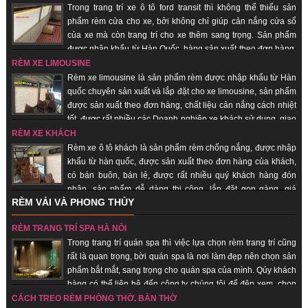
Trong trang trí xe ô tô ford transit thì không thể thiếu sản
phẩm rèm cửa cho xe, bởi không chỉ giúp cản nắng cửa sổ
của xe mà còn trang trí cho xe thêm sang trọng. Sản phẩm
được nhập khẩu từ Hàn Quốc, hàng sản xuất theo đơn hàng,
giao hàng nhanh, uy tín, chất lượng, giá thành rẻ.
RÈM XE LIMOUSINE
Rèm xe limousine là sản phẩm rèm được nhập khẩu từ Hàn
quốc chuyên sản xuất và lắp đặt cho xe limousine, sản phẩm
được sản xuất theo đơn hàng, chất liệu cản nắng cách nhiệt
tốt, được rất nhiều các Doanh nghiệp xe khách sử dụng, giao
hàng nhanh, uy tín, chất lượng.
RÈM XE KHÁCH
Rèm xe ô tô khách là sản phẩm rèm chống nắng, được nhập
khẩu từ hàn quốc, được sản xuất theo đơn hàng của khách,
có bán buôn, bán lẻ, được rất nhiều quý khách hàng đón
nhận, sản phẩm dễ dàng thi công, lắp đặt gọn gàng, giá
RÈM VẢI VÀ PHONG THỦY
thành rẻ, giao hàng nhanh, uy tín, chất lượng.
RÈM TRANG TRÍ SPA HÀ NỘI
Trong trang trí quán spa thì việc lựa chọn rèm trang trí cũng
rất là quan trọng, bời quán spa là nơi làm đẹp nên chọn sản
phẩm bắt mắt, sang trọng cho quán spa của mình. Qúy khách
hàng có thể liên hệ đến công ty chúng tôi để đệp xem, chọn
sản phẩm đẹp cho quán của mình, với đội ngũ nhân viên lâu năm trong
CÁCH TREO RÈM PHÒNG THỜ, BÀN THỜ