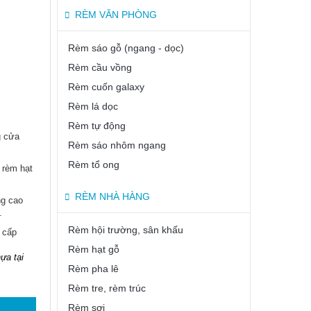
RÈM VĂN PHÒNG
Rèm sáo gỗ (ngang - dọc)
Rèm cầu vồng
Rèm cuốn galaxy
Rèm lá dọc
Rèm tự động
g cửa
Rèm sáo nhôm ngang
Rèm tổ ong
 rèm hạt
RÈM NHÀ HÀNG
ng cao
.
Rèm hội trường, sân khấu
 cấp
Rèm hạt gỗ
ựa tại
Rèm pha lê
Rèm tre, rèm trúc
Rèm sợi