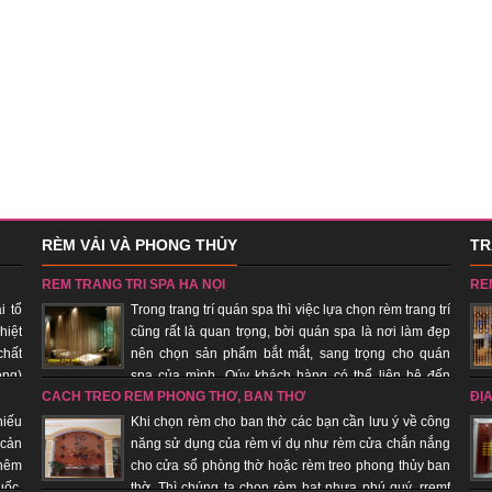
RÈM VẢI VÀ PHONG THỦY
TR
RÈM TRANG TRÍ SPA HÀ NỘI
RÈ
i tổ
Trong trang trí quán spa thì việc lựa chọn rèm trang trí
hiệt
cũng rất là quan trọng, bời quán spa là nơi làm đẹp
chất
nên chọn sản phẩm bắt mắt, sang trọng cho quán
ong)
spa của mình. Qúy khách hàng có thể liên hệ đến
CÁCH TREO RÈM PHÒNG THỜ, BÀN THỜ
ĐỊ
 đơn
công ty chúng tôi để đệp xem, chọn sản phẩm đẹp cho quán của
phú
mình, với đội ngũ nhân viên lâu năm trong trang trí quán spa giúp
âm 
hiếu
Khi chọn rèm cho ban thờ các bạn cần lưu ý về công
quý khách hàng tiết kiệm chi phí, được sử dụng sản phẩm đẹp, rẻ.
 cản
năng sử dụng của rèm ví dụ như rèm cửa chắn nắng
thêm
cho cửa sổ phòng thờ hoặc rèm treo phong thủy ban
uốc,
thờ. Thì chúng ta chọn rèm hạt nhựa phú quý, rremf