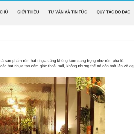
 CHỦ
GIỚI THIỆU
TƯ VẤN VÀ TIN TỨC
QUY TẮC ĐO ĐẠC
 mà sản phẩm rèm hạt nhựa cũng không kém sang trọng như rèm pha lê.
 các hạt nhựa tạo cảm giác thoải mái, không nhưng thế nó còn toát lên vẻ đẹp