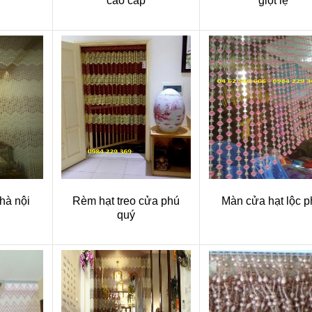
cao cấp
giọt lệ
hà nội
Rèm hạt treo cửa phú
Màn cửa hạt lộc p
quý