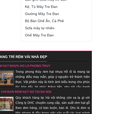
Kệ, Tủ Mây Tre Đan
Giường Mây Tre Đan
Bộ Bàn Ghế Ăn, Cà Phê
Sofa mây tự nhiên
Ghế Mây Tre Đan
ANG TRÍ RÈM VẢI NHÀ ĐẸP
M HẠT NHỰA HỒ LÔ PHONG THỦY
Trong phong thủy rèm hạt nhựa Hồ lô là mang lại
những điều may mắn, giúp ý nguyện trở thành hiện
thực. Vật phẩm này là hình ảnh biểu trưng cho phúc
lộc tròn đấy, tài phúc thăng tiến, phụ nữ cầu hạnh
A CHỈ BÁN RÈM HẠT GỖ TẠI HÀ NỘI
c… Đồng thời quả bầu hồ lô còn là biểu trưng cho sự hài hòa
dương. Nhận sản xuất theo đơn hàng, giao hàng nhanh, uy tín.
Qúy khách hàng tại Hà nội không còn xa lạ gì với
Công ty DHC chuyên cung cấp, sản xuất rèm hạt gỗ
theo đơn hàng, có bán buôn, bán lẻ. Dhc là đơn vị
tiên phong đi đầu trong việc sản xuất các loại mành