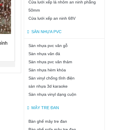
Cửa lưới xếp lá nhôm an ninh phẳng
50mm
Cửa lưới xếp an ninh 68V
SÀN NHỰA PVC
bình
Sàn nhựa pvc vân gỗ
Sàn nhựa vân đá
Sàn nhựa pvc vân thảm
Sàn nhựa hèm khóa
Sàn vinyl chống tĩnh điện
sàn nhựa 3d karaoke
Sàn nhựa vinyl dạng cuộn
MÂY TRE ĐAN
Bàn ghế mây tre đan
Bàn ghế sofa mây tre đan